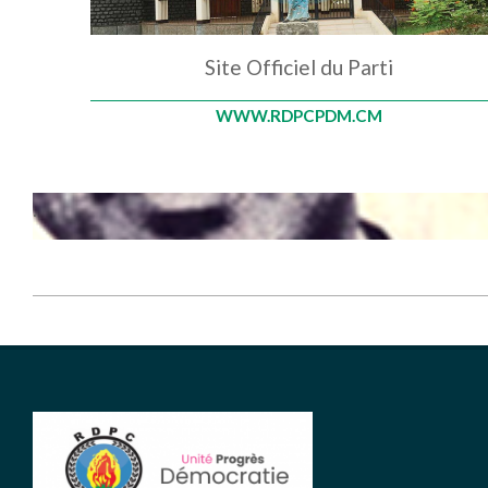
Site Officiel du Parti
WWW.RDPCPDM.CM
.
2026-
06-
08