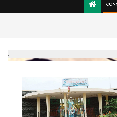
CON
.