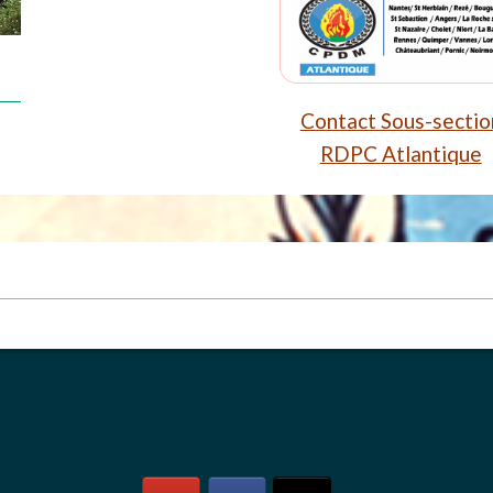
Contact Sous-sectio
RDPC Atlantique