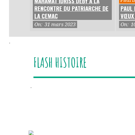
MAHAMAT IDRISS DEBY À LA
RENCONTRE DU PATRIARCHE DE
PAUL 
LA CEMAC
VŒUX
On:
31 mars 2023
On:
1
.
FLASH HISTOIRE
.