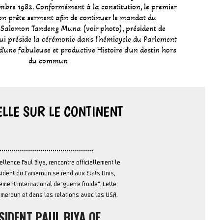
mbre 1982. Conformément à la constitution, le premier
ion prête serment afin de continuer le mandat du
t Salomon Tandeng Muna (voir photo), président de
ui préside la cérémonie dans l'hémicycle du Parlement
 d'une fabuleuse et productive Histoire d'un destin hors
du commun
ELLE SUR LE CONTINENT
llence Paul Biya, rencontre officiellement le
sident du Cameroun se rend aux Etats Unis,
ment international de"guerre froide". Cette
ameroun et dans les relations avec les USA.
IDENT PAUL BIYA OF