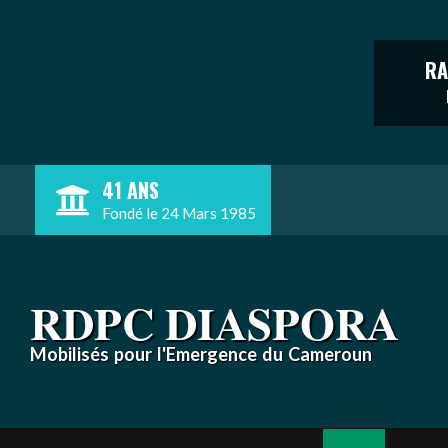
RA
Skip
41 ANS
to
Fondé le 24 Mars 1985
content
RDPC DIASPORA
Mobilisés pour l'Emergence du Cameroun