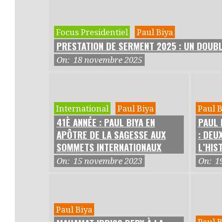
Focus Presidentiel
Paul Biya
PRESTATION DE SERMENT 2025 : UN DOUB
On:
18 novembre 2025
International
Paul Biya
Paul B
41È ANNÉE : PAUL BIYA EN
PAUL 
APÔTRE DE LA SAGESSE AUX
: DEU
SOMMETS INTERNATIONAUX
L’HIS
On:
15 novembre 2023
On:
1
Paul Biya
Paul B