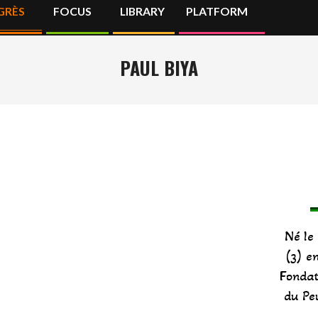
GRÈS
FOCUS
LIBRARY
PLATFORM
Primary
Navigation
Menu
PAUL BIYA
Né le 
(3) e
Fonda
du Pe