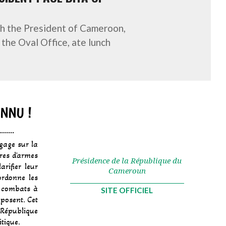
h the President of Cameroon,
 the Oval Office, ate lunch
ONNU !
ngage sur la
ères d'armes
Présidence de la République du
rifier leur
Cameroun
ordonne les
es combats à
SITE OFFICIEL
mposent. Cet
 République
tique.