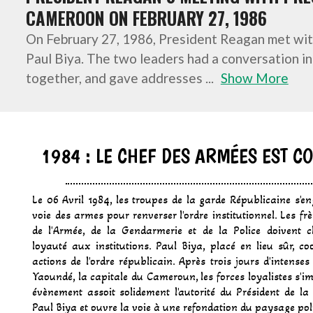
CAMEROON ON FEBRUARY 27, 1986
On February 27, 1986, President Reagan met wit
Paul Biya. The two leaders had a conversation in
together, and gave addresses
...
Show More
1984 : LE CHEF DES ARMÉES EST C
Le 06 Avril 1984, les troupes de la garde Républicaine s'e
voie des armes pour renverser l'ordre institutionnel. Les fr
de l'Armée, de la Gendarmerie et de la Police doivent cla
loyauté aux institutions. Paul Biya, placé en lieu sûr, co
actions de l'ordre républicain. Après trois jours d'intens
Yaoundé, la capitale du Cameroun, les forces loyalistes s'i
évènement assoit solidement l'autorité du Président de la
Paul Biya et ouvre la voie à une refondation du paysage poli