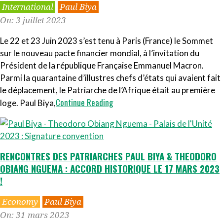
2023-
International
Paul Biya
07-
On:
3 juillet 2023
03
Le 22 et 23 Juin 2023 s’est tenu à Paris (France) le Sommet
sur le nouveau pacte financier mondial, à l’invitation du
Président de la république Française Emmanuel Macron.
Parmi la quarantaine d’illustres chefs d’états qui avaient fait
le déplacement, le Patriarche de l’Afrique était au première
Continue Reading
loge. Paul Biya,
RENCONTRES DES PATRIARCHES PAUL BIYA & THEODORO
OBIANG NGUEMA : ACCORD HISTORIQUE LE 17 MARS 2023
!
2023-
Economy
Paul Biya
03-
On:
31 mars 2023