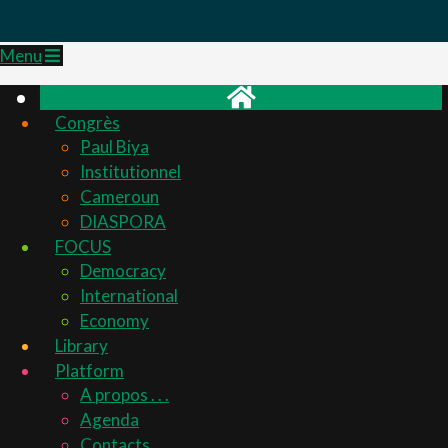
Primary
Menu
Navigation
Menu
Congrès
Paul Biya
Institutionnel
Cameroun
DIASPORA
FOCUS
Democracy
International
Economy
Library
Platform
A propos . . .
Agenda
Contacts