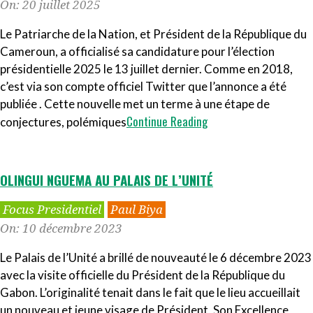
07-
On:
20 juillet 2025
20
Le Patriarche de la Nation, et Président de la République du
Cameroun, a officialisé sa candidature pour l’élection
présidentielle 2025 le 13 juillet dernier. Comme en 2018,
c’est via son compte officiel Twitter que l’annonce a été
publiée . Cette nouvelle met un terme à une étape de
Continue Reading
conjectures, polémiques
OLINGUI NGUEMA AU PALAIS DE L’UNITÉ
2023-
Focus Presidentiel
Paul Biya
12-
On:
10 décembre 2023
10
Le Palais de l’Unité a brillé de nouveauté le 6 décembre 2023
avec la visite officielle du Président de la République du
Gabon. L’originalité tenait dans le fait que le lieu accueillait
un nouveau et jeune visage de Président, Son Excellence