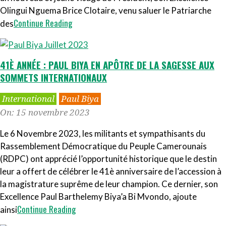
Olingui Nguema Brice Clotaire, venu saluer le Patriarche
Continue Reading
des
41È ANNÉE : PAUL BIYA EN APÔTRE DE LA SAGESSE AUX
SOMMETS INTERNATIONAUX
2023-
International
Paul Biya
11-
On:
15 novembre 2023
15
Le 6 Novembre 2023, les militants et sympathisants du
Rassemblement Démocratique du Peuple Camerounais
(RDPC) ont apprécié l’opportunité historique que le destin
leur a offert de célébrer le 41è anniversaire de l’accession à
la magistrature suprême de leur champion. Ce dernier, son
Excellence Paul Barthelemy Biya’a Bi Mvondo, ajoute
Continue Reading
ainsi