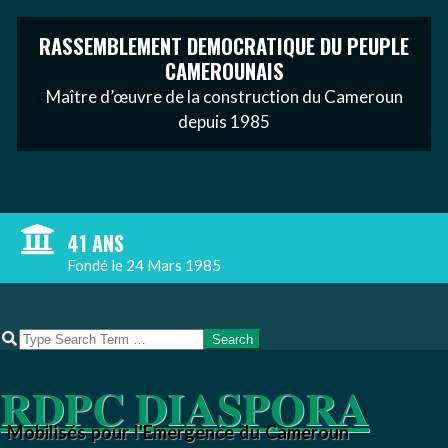
RASSEMBLEMENT DEMOCRATIQUE DU PEUPLE
CAMEROUNAIS
Maître d’œuvre de la construction du Cameroun
depuis 1985
Skip
to
content
41 ANS
Fondé le 24 Mars 1985
Search
RDPC DIASPORA
Mobilisés pour l'Emergence du Cameroun