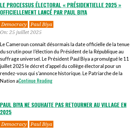
LE PROCESSUS ÉLECTORAL « PRÉSIDENTIELLE 2025 »
OFFICIELLEMENT LANCÉ PAR PAUL BIYA
2025-
Democracy
Paul Biya
07-
On:
25 juillet 2025
25
Le Cameroun connait désormais la date officielle de la tenue
du scrutin pour l’élection du Président de la République au
suffrage universel. Le Président Paul Biya a promulgué le 11
juillet 2025 le décret d’appel du collège électoral pour un
rendez-vous qui s’annonce historique. Le Patriarche de la
Continue Reading
Nation a
PAUL BIYA NE SOUHAITE PAS RETOURNER AU VILLAGE EN
2025
2025-
Democracy
Paul Biya