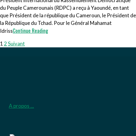
Président international du Rassemblement Démocratique
du Peuple Camerounais (RDPC) a reçu à Yaoundé, en tant
que Président de la république du Cameroun, le Président de
la République du Tchad. Pour le Général Mahamat
Continue Reading
Idriss
PAGINATION
1
2
Suivant
DES
PUBLICATIONS
A propos ...