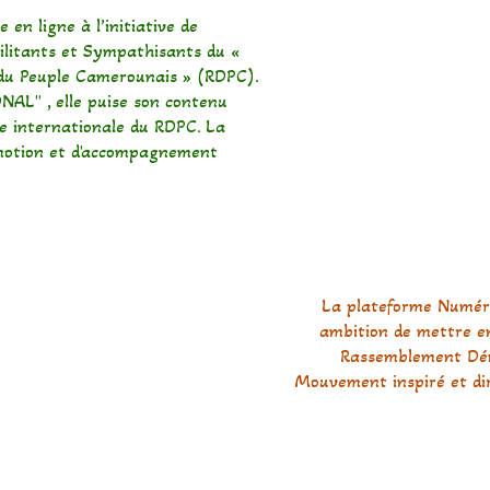
 en ligne à l’initiative de
ilitants et Sympathisants du «
u Peuple Camerounais » (RDPC).
L" , elle puise son contenu
ue internationale du RDPC. La
omotion et d'accompagnement
La plateforme Numér
ambition de mettre en
Rassemblement Dém
Mouvement inspiré et dir