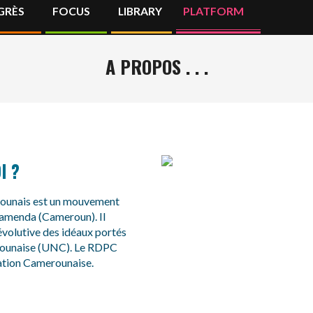
GRÈS
FOCUS
LIBRARY
PLATFORM
Primary
Navigation
Menu
A PROPOS . . .
I ?
ounais est un mouvement
 Bamenda (Cameroun). Il
évolutive des idéaux portés
rounaise (UNC). Le RDPC
Nation Camerounaise.