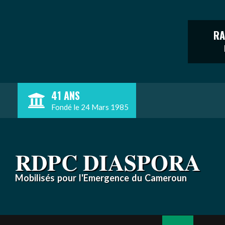
RA
Skip
41 ANS
to
Fondé le 24 Mars 1985
content
RDPC DIASPORA
Mobilisés pour l'Emergence du Cameroun