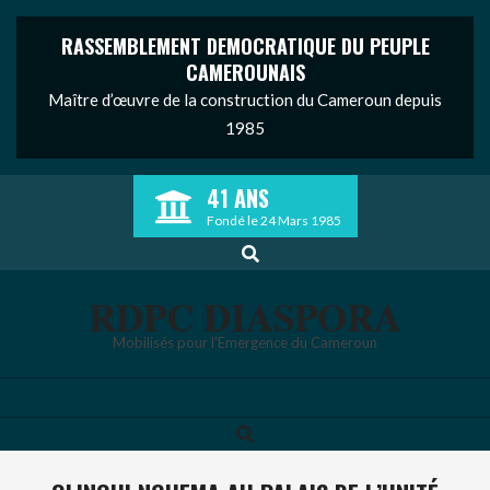
RASSEMBLEMENT DEMOCRATIQUE DU PEUPLE
CAMEROUNAIS
Maître d’œuvre de la construction du Cameroun depuis
1985
Skip
41 ANS
to
Fondé le 24 Mars 1985
content
Search
RDPC DIASPORA
Mobilisés pour l'Emergence du Cameroun
Search
Primary
Navigation
Menu