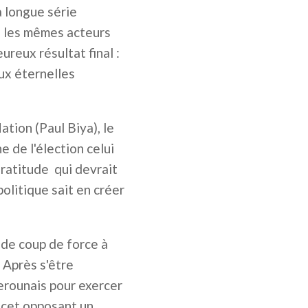
a longue série
f, les mêmes acteurs
ureux résultat final :
aux éternelles
tion (Paul Biya), le
 de l'élection celui
gratitude qui devrait
olitique sait en créer
 de coup de force à
. Après s'être
erounais pour exercer
r cet opposant un