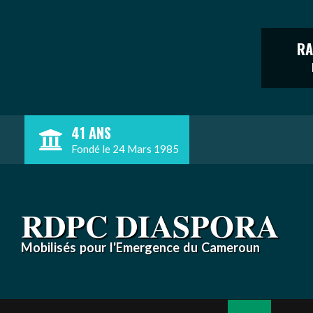
RA
Skip
41 ANS
to
Fondé le 24 Mars 1985
content
RDPC DIASPORA
Mobilisés pour l'Emergence du Cameroun