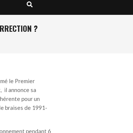
Search
URRECTION ?
rmé le Premier
 il annonce sa
ohérente pour un
de braises de 1991-
isonnement pendant 6