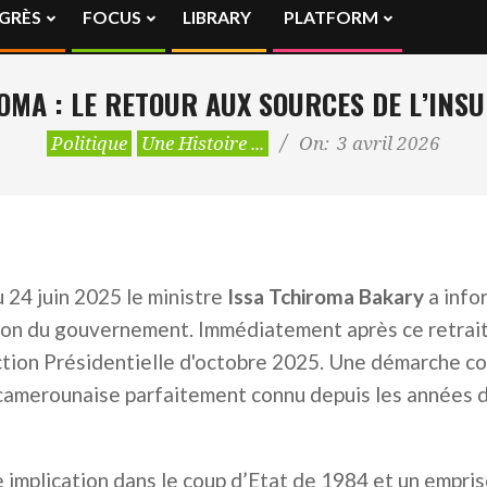
GRÈS
FOCUS
LIBRARY
PLATFORM
Primary
Navigation
Menu
OMA : LE RETOUR AUX SOURCES DE L’INS
Politique
Une Histoire ...
On:
3 avril 2026
 24 juin 2025 le ministre
Issa Tchiroma Bakary
a info
ion du gouvernement. Immédiatement après ce retrait,
ection Présidentielle d'octobre 2025. Une démarche c
e camerounaise parfaitement connu depuis les années 
e implication dans le coup d’Etat de 1984 et un empr