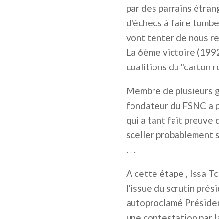
par des parrains étran
d'échecs à faire tombe
vont tenter de nous re
La 6ème victoire (1992
coalitions du "carton r
Membre de plusieurs g
fondateur du FSNC a pr
qui a tant fait preuve
sceller probablement s
. . .
A cette étape , Issa T
l'issue du scrutin prés
autoproclamé Président
une contestation par l