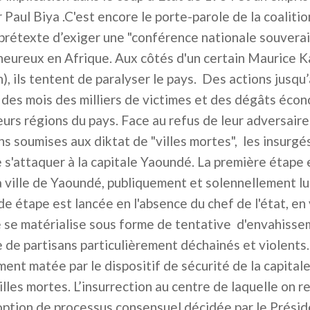
ar Paul Biya .C'est encore le porte-parole de la coaliti
prétexte d’exiger une "conférence nationale souverain
heureux en Afrique. Aux côtés d'un certain Maurice 
n), ils tentent de paralyser le pays. Des actions jusqu
 des mois des milliers de victimes et des dégâts éco
urs régions du pays. Face au refus de leur adversaire
ns soumises aux diktat de "villes mortes", les insurg
 s'attaquer à la capitale Yaoundé. La première étape
a ville de Yaoundé, publiquement et solennellement lu
étape est lancée en l'absence du chef de l'état, en 
se matérialise sous forme de tentative d'envahisse
de partisans particulièrement déchainés et violents.
t matée par le dispositif de sécurité de la capital
villes mortes. L’insurrection au centre de laquelle on 
'option de processus consensuel décidée par le Prési