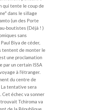
on qui tente le coup de
e" dans le sillage
Kamto (un des Porte
’au-boutistes (Déjà ! )
nomiques sans
 Paul Biya de céder,
és tentent de monter le
 est une proclamation
e par un certain ISSA
voyage à l'étranger.
ment du centre de
 La tentative sera
e. Cet échec va sonner
retrouvait Tchiroma va
dent de la République