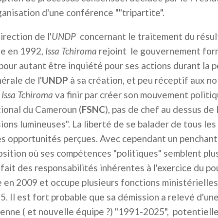
rganisation d'une conférence ""tripartite".
rection de l'
UNDP
concernant le traitement du résult
lle en 1992,
Issa Tchiroma
rejoint le gouvernement form
our autant être inquiété pour ses actions durant la p
érale de l'
UNDP
à sa création, et peu réceptif aux no
,
Issa Tchiroma
va finir par créer son mouvement politi
tional du Cameroun (
FSNC
), pas de chef au dessus de 
ions lumineuses". La liberté de se balader de tous les
es opportunités perçues. Avec cependant un penchant
sition où ses compétences "politiques" semblent plus
it des responsabilités inhérentes à l'exercice du pouvo
e en 2009 et occupe plusieurs fonctions ministérielles
5. Il est fort probable que sa démission a relevé d'un
ncienne ( et nouvelle équipe ?) "1991-2025", potenti