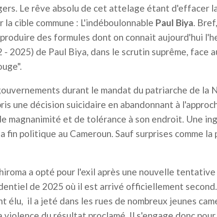
gers. Le rêve absolu de cet attelage étant d'effacer l
r la cible commune : L'indéboulonnable
Paul Biya
. Bre
produire des formules dont on connait aujourd'hui l'he
 - 2025) de Paul Biya, dans le scrutin suprême, face 
ouge".
ouvernements durant le mandat du patriarche de la Na
is une décision suicidaire en abandonnant à l'approche
 de magnanimité et de tolérance à son endroit. Une in
a fin politique au Cameroun. Sauf surprises comme la p
chiroma a opté pour l'exil après une nouvelle tentative
identiel de 2025 où il est arrivé officiellement second
 élu, il a jeté dans les rues de nombreux jeunes cam
a violence du résultat proclamé. Il s'engage donc pou