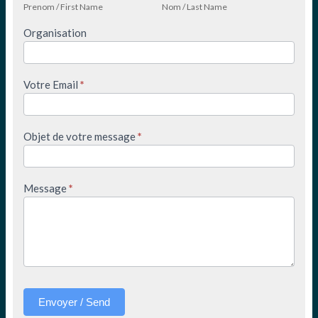
First
Last
Prenom / First Name
Nom / Last Name
Name
Name
Organisation
Votre Email
*
Objet de votre message
*
Message
*
Envoyer / Send