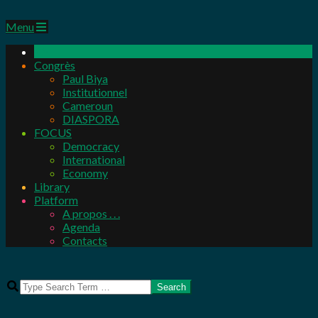
Primary
Menu
Navigation
Menu
Congrès
Paul Biya
Institutionnel
Cameroun
DIASPORA
FOCUS
Democracy
International
Economy
Library
Platform
A propos . . .
Agenda
Contacts
Search