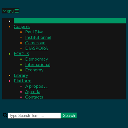
Primary
Menu
Navigation
Menu
Congrès
Paul Biya
Institutionnel
Cameroun
DIASPORA
FOCUS
Democracy
International
Economy
Library
Platform
A propos . . .
Agenda
Contacts
Search