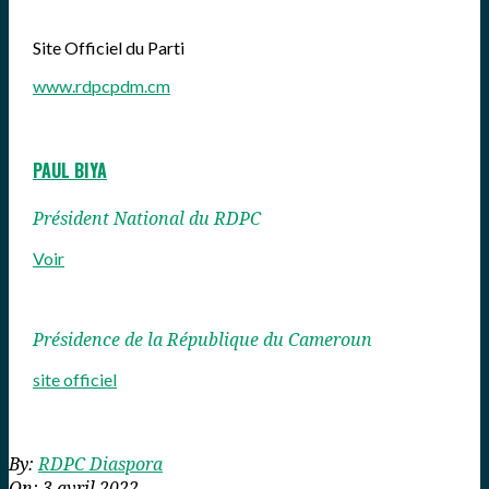
Site Officiel du Parti
www.rdpcpdm.cm
PAUL BIYA
Président National du RDPC
Voir
Présidence de la République du Cameroun
site officiel
2022-
By:
RDPC Diaspora
04-
On:
3 avril 2022