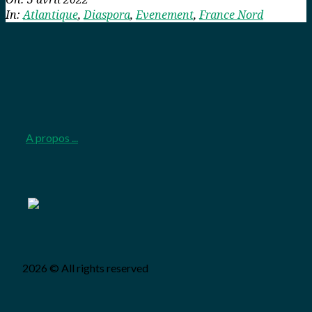
03
In:
Atlantique
,
Diaspora
,
Evenement
,
France Nord
A propos ...
2026 © All rights reserved