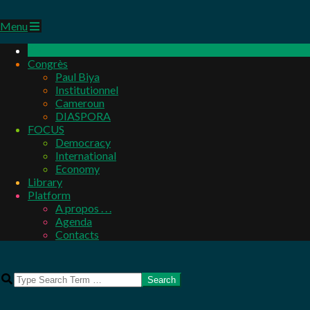
Primary
Menu
Navigation
Menu
Congrès
Paul Biya
Institutionnel
Cameroun
DIASPORA
FOCUS
Democracy
International
Economy
Library
Platform
A propos . . .
Agenda
Contacts
Search