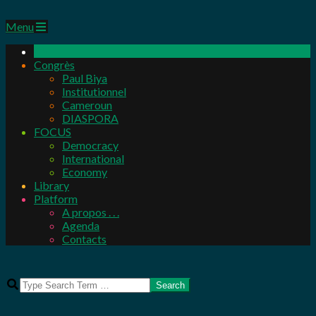
Primary
Menu
Navigation
Menu
Congrès
Paul Biya
Institutionnel
Cameroun
DIASPORA
FOCUS
Democracy
International
Economy
Library
Platform
A propos . . .
Agenda
Contacts
Search