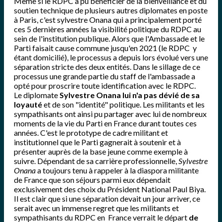
Même si le RDPC a pu bénéficier de la bienveillance et du
soutien technique de plusieurs autres diplomates en poste
à Paris, c'est sylvestre Onana qui a principalement porté
ces 5 dernières années la visibilité politique du RDPC au
sein de l'institution publique. Alors que l'Ambassade et le
Parti faisait cause commune jusqu'en 2021 (le RDPC y
étant domicilié), le processus a depuis lors évolué vers une
séparation stricte des deux entités. Dans le sillage de ce
processus une grande partie du staff de l'ambassade a
opté pour proscrire toute identification avec le RDPC.
Le diplomate
Sylvestre Onana lui n'a pas dévié de sa
loyauté
et de son "identité" politique. Les militants et les
sympathisants ont ainsi pu partager avec lui de nombreux
moments de la vie du Parti en France durant toutes ces
années. C'est le prototype de cadre militant et
institutionnel que le Parti gagnerait à soutenir et à
présenter auprès de la base jeune comme exemple à
suivre. Dépendant de sa carrière professionnelle,
Sylvestre
Onana
a toujours tenu à rappeler à la diaspora militante
de France que son séjours parmi eux dépendait
exclusivement des choix du Président National Paul Biya.
Il est clair que si une séparation devait un jour arriver, ce
serait avec un immense regret que les militants et
sympathisants du RDPC en France verrait le départ
de