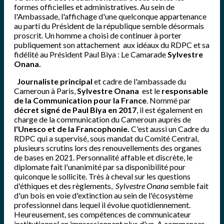
formes officielles et administratives. Au sein de
l'Ambassade, l'affichage d'une quelconque appartenance
au parti du Président de la république semble désormais
proscrit. Un homme a choisi de continuer à porter
publiquement son attachement aux idéaux du RDPC et sa
fidélité au Président Paul Biya : Le Camarade
Sylvestre
Onana.
Journaliste principal
et cadre de l'ambassade du
Cameroun à Paris,
Sylvestre Onana
est le
responsable
de la Communication pour la France
. Nommé par
décret signé de Paul Biya en 2017
, il est également en
charge de la communication du Cameroun auprès de
l'Unesco et de la Francophonie.
C'est aussi un Cadre du
RDPC qui a supervisé, sous mandat du Comité Central,
plusieurs scrutins lors des renouvellements des organes
de bases en 2021. Personnalité affable et discrète, le
diplomate fait l'unanimité par sa disponibilité pour
quiconque le sollicite. Très à cheval sur les questions
d'éthiques et des règlements,
Sylvestre Onana
semble fait
d'un bois en voie d'extinction au sein de l'écosystème
professionnel dans lequel il évolue quotidiennement.
Heureusement, ses compétences de communicateur
institutionnel en impressionnent plus d'un. A commencer