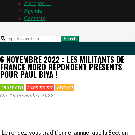
A propos . . .
Agenda
Contacts
Search
6 NOVEMBRE 2022 : LES MILITANTS DE
FRANCE NORD RÉPONDENT PRÉSENTS
POUR PAUL BIYA !
Diaspora
Evenement
France
On:
15 novembre 2022
Le rendez-vous traditionnel annuel que la
Section