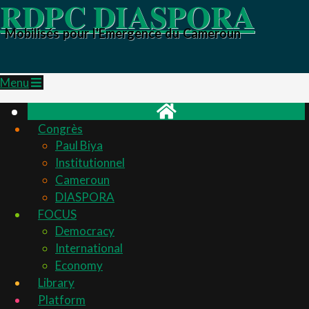
RDPC DIASPORA
Mobilisés pour l'Emergence du Cameroun
Primary
Menu
Navigation
Menu
Congrès
Paul Biya
Institutionnel
Cameroun
DIASPORA
FOCUS
Democracy
International
Economy
Library
Platform