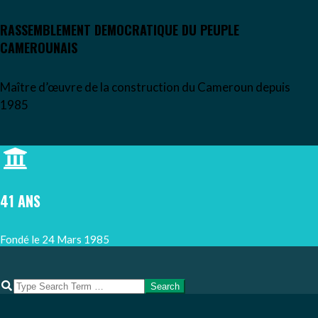
RASSEMBLEMENT DEMOCRATIQUE DU PEUPLE
CAMEROUNAIS
Maître d’œuvre de la construction du Cameroun depuis
1985
Skip
to
content
41 ANS
Fondé le 24 Mars 1985
Search