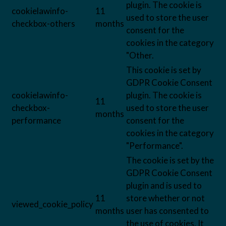
plugin. The cookie is
cookielawinfo-
11
used to store the user
checkbox-others
months
consent for the
cookies in the category
"Other.
This cookie is set by
GDPR Cookie Consent
cookielawinfo-
plugin. The cookie is
11
checkbox-
used to store the user
months
performance
consent for the
cookies in the category
"Performance".
The cookie is set by the
GDPR Cookie Consent
plugin and is used to
11
store whether or not
viewed_cookie_policy
months
user has consented to
the use of cookies. It