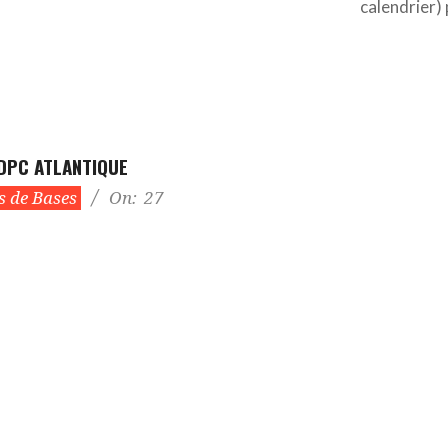
calendrier)
RDPC ATLANTIQUE
 de Bases
On:
27