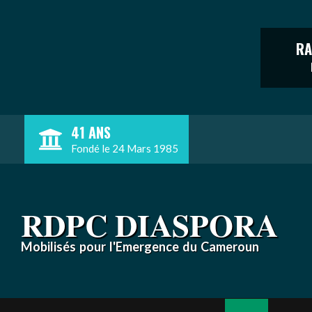
RA
Skip
41 ANS
to
Fondé le 24 Mars 1985
content
RDPC DIASPORA
Mobilisés pour l'Emergence du Cameroun