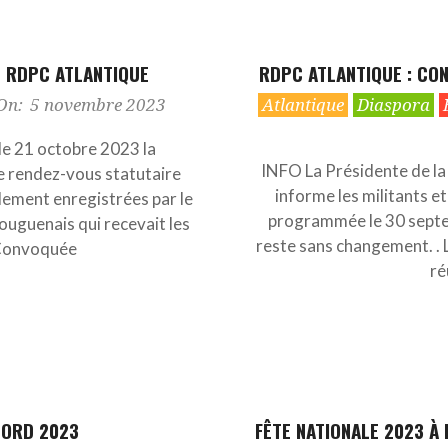
U RDPC ATLANTIQUE
RDPC ATLANTIQUE : CO
2023-
On:
5 novembre 2023
Atlantique
Diaspora
07-
15
le 21 octobre 2023 la
INFO La Présidente de la
e rendez-vous statutaire
informe les militants e
llement enregistrées par le
programmée le 30 septe
Bouguenais qui recevait les
reste sans changement. . 
 Convoquée
ré
NORD 2023
FÊTE NATIONALE 2023 À