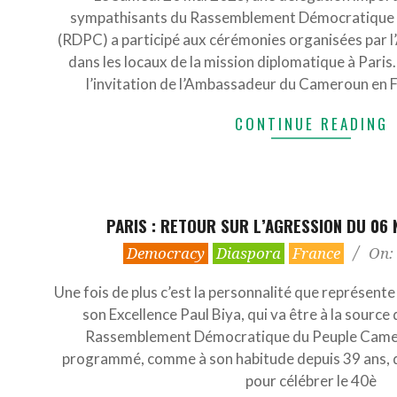
sympathisants du Rassemblement Démocratique 
(RDPC) a participé aux cérémonies organisées par
dans les locaux de la mission diplomatique à Paris
l’invitation de l’Ambassadeur du Cameroun en F
CONTINUE READING
PARIS : RETOUR SUR L’AGRESSION DU 06
2023-
Democracy
Diaspora
France
On:
01-
05
Une fois de plus c’est la personnalité que représente 
son Excellence Paul Biya, qui va être à la source 
Rassemblement Démocratique du Peuple Camer
programmé, comme à son habitude depuis 39 ans, d
pour célébrer le 40è