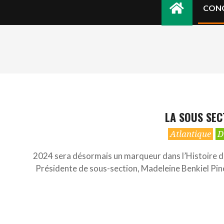
CON
LA SOUS SEC
2024-
Atlantique
D
02-
10
2024 sera désormais un marqueur dans l’Histoire de 
Présidente de sous-section, Madeleine Benkiel Pine