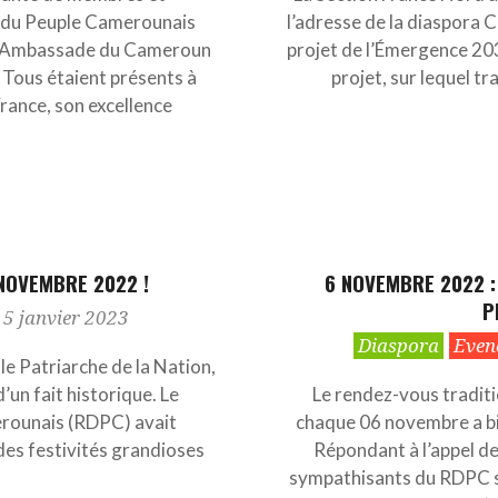
du Peuple Camerounais
l’adresse de la diaspora 
 l’Ambassade du Cameroun
projet de l’Émergence 203
. Tous étaient présents à
projet, sur lequel tr
rance, son excellence
 NOVEMBRE 2022 !
6 NOVEMBRE 2022 :
P
5 janvier 2023
2022-
Diaspora
Even
11-
le Patriarche de la Nation,
15
d’un fait historique. Le
Le rendez-vous traditi
ounais (RDPC) avait
chaque 06 novembre a bi
es festivités grandioses
Répondant à l’appel de
sympathisants du RDPC s