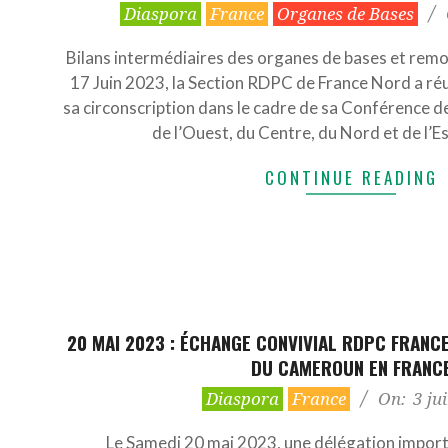
2023-
Diaspora
France
Organes de Bases
07-
05
Bilans intermédiaires des organes de bases et remob
17 Juin 2023, la Section RDPC de France Nord a réun
sa circonscription dans le cadre de sa Conférence d
de l’Ouest, du Centre, du Nord et de l’Es
CONTINUE READING
20 MAI 2023 : ÉCHANGE CONVIVIAL RDPC FRAN
DU CAMEROUN EN FRANC
2023-
Diaspora
France
On:
3 ju
06-
03
Le Samedi 20 mai 2023, une délégation impor