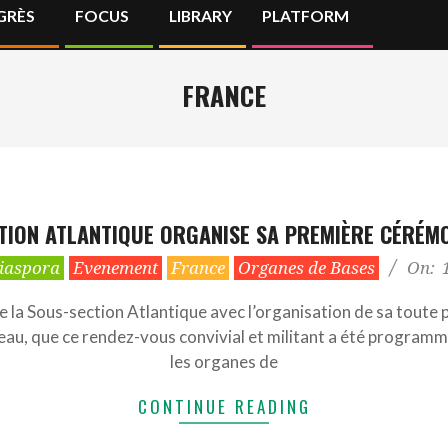
GRÈS
FOCUS
LIBRARY
PLATFORM
Primary
Navigation
Menu
FRANCE
TION ATLANTIQUE ORGANISE SA PREMIÈRE CÉRÉM
iaspora
Evenement
France
Organes de Bases
On:
la Sous-section Atlantique avec l’organisation de sa toute pr
au, que ce rendez-vous convivial et militant a été programmé.
les organes de
CONTINUE READING