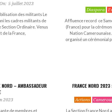
On:
5 juillet 2023
2023-
Diaspora
E
06-
ilisation des militants Le
11
i les cadres militants de
Affluence record ce Sam
e Section Ordinaire. Venus
(France) pour la cérémoni
t de la France,
Nation Camerounaise. 
organisé un cérémonial p
CE NORD – AMBASSADEUR
FRANCE NORD 2023 :
E
2023-
in 2023
Actions
Camerou
02-
15
tante de membres et
La Section France Nord a