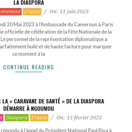
LA DIASPORA
venement
France
On:
11 juin 2023
edi 20 Mai 2023 à l’Ambassade du Cameroun à Paris
e officielle de célébration de la Fête Nationale de la
Le personnel de la représentation diplomatique a
arfaitement huilé et de haute facture pour marquer
ce moment à la
CONTINUE READING
 LA « CARAVANE DE SANTÉ » DE LA DIASPORA
DÉMARRE À NGOUMOU
n
Diaspora
France
On:
15 février 2023
 répondu à l’appel du Président National Paul Biya à