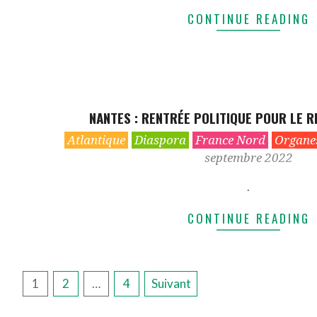
CONTINUE READING
NANTES : RENTRÉE POLITIQUE POUR LE 
2022-
Atlantique
Diaspora
France Nord
Organes
09-
septembre 2022
27
.
CONTINUE READING
PAGINATION
1
2
…
4
Suivant
DES