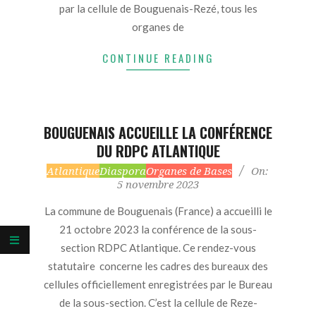
par la cellule de Bouguenais-Rezé, tous les
organes de
CONTINUE READING
BOUGUENAIS ACCUEILLE LA CONFÉRENCE
DU RDPC ATLANTIQUE
2023-
Atlantique
Diaspora
Organes de Bases
On:
5 novembre 2023
11-
05
La commune de Bouguenais (France) a accueilli le
21 octobre 2023 la conférence de la sous-
section RDPC Atlantique. Ce rendez-vous
statutaire concerne les cadres des bureaux des
cellules officiellement enregistrées par le Bureau
de la sous-section. C’est la cellule de Reze-