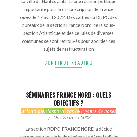
La ville de Nantes a abrité une réunion politique
importante pour la circonscription de France
ouest le 17 avril 2022. Des cadres du RDPC des
bureaux de la section France Nord, de la sous-
section Atlantique et des cellules de diverses
communes se sont retrouvés pour aborder des
sujets de restructuration
CONTINUE READING
SÉMINAIRES FRANCE NORD : QUELS
OBJECTIFS ?
2022-
Atlantique
Diaspora
France
Organes de Bases
On:
25 avril 2022
04-
25
La section RDPC FRANCE NORD a décidé
d’organiser une série de séminaires décentralisés