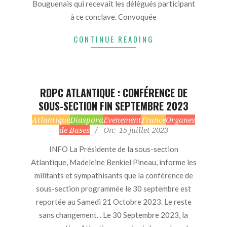
Bouguenais qui recevait les délégués participant
à ce conclave. Convoquée
CONTINUE READING
RDPC ATLANTIQUE : CONFÉRENCE DE
SOUS-SECTION FIN SEPTEMBRE 2023
2023-
Atlantique
Diaspora
Evenement
France
Organes
de Bases
On:
15 juillet 2023
07-
15
INFO La Présidente de la sous-section
Atlantique, Madeleine Benkiel Pineau, informe les
militants et sympathisants que la conférence de
sous-section programmée le 30 septembre est
reportée au Samedi 21 Octobre 2023. Le reste
sans changement. . Le 30 Septembre 2023, la