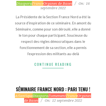
2022-
Diaspora
France
Organes de Bases
On:
16
septembre 2022
09-
16
La Présidente de la Section France Nord a été la
source d’inspiration de ce séminaire. En amont du
Séminaire, comme pour son déroulé, elle a donné
le ton pour chaque participant. Soucieuse du
respect des règles démocratiques dans le
fonctionnement de sa section, elle a permis
l’expression des militants au-delà
CONTINUE READING
SÉMINAIRE FRANCE NORD : PARI TENU !
2022-
Atlantique
Diaspora
Evenement
France
Organes
de Bases
On:
12 septembre 2022
09-