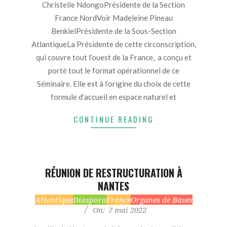
11
Christelle NdongoPrésidente de la Section
France NordVoir Madeleine Pineau
BenkielPrésidente de la Sous-Section
AtlantiqueLa Présidente de cette circonscription,
qui couvre tout l’ouest de la France, a conçu et
porté tout le format opérationnel de ce
Séminaire. Elle est à l’origine du choix de cette
formule d’accueil en espace naturel et
CONTINUE READING
RÉUNION DE RESTRUCTURATION À
NANTES
2022-
Atlantique
Diaspora
France
Organes de Bases
On:
7 mai 2022
05-
07