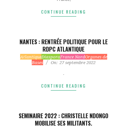
CONTINUE READING
NANTES : RENTRÉE POLITIQUE POUR LE
RDPC ATLANTIQUE
2022-
Atlantique
Diaspora
France Nord
Organes de
Bases
On:
27 septembre 2022
09-
27
.
CONTINUE READING
SEMINAIRE 2022 : CHRISTELLE NDONGO
MOBILISE SES MILITANTS.