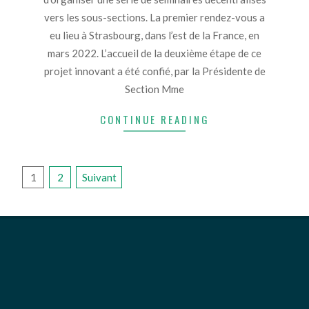
vers les sous-sections. La premier rendez-vous a
eu lieu à Strasbourg, dans l’est de la France, en
mars 2022. L’accueil de la deuxième étape de ce
projet innovant a été confié, par la Présidente de
Section Mme
CONTINUE READING
PAGINATION
1
2
Suivant
DES
PUBLICATIONS