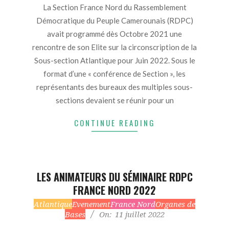
12
La Section France Nord du Rassemblement
Démocratique du Peuple Camerounais (RDPC)
avait programmé dès Octobre 2021 une
rencontre de son Elite sur la circonscription de la
Sous-section Atlantique pour Juin 2022. Sous le
format d’une « conférence de Section », les
représentants des bureaux des multiples sous-
sections devaient se réunir pour un
CONTINUE READING
LES ANIMATEURS DU SÉMINAIRE RDPC
FRANCE NORD 2022
2022-
Atlantique
Evenement
France Nord
Organes de
Bases
On:
11 juillet 2022
07-