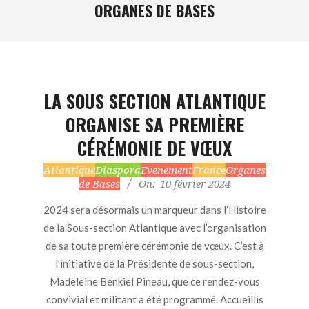
ORGANES DE BASES
Menu
LA SOUS SECTION ATLANTIQUE
ORGANISE SA PREMIÈRE
CÉRÉMONIE DE VŒUX
2024-
Atlantique
Diaspora
Evenement
France
Organes
de Bases
On:
10 février 2024
02-
10
2024 sera désormais un marqueur dans l’Histoire
de la Sous-section Atlantique avec l’organisation
de sa toute première cérémonie de vœux. C’est à
l’initiative de la Présidente de sous-section,
Madeleine Benkiel Pineau, que ce rendez-vous
convivial et militant a été programmé. Accueillis