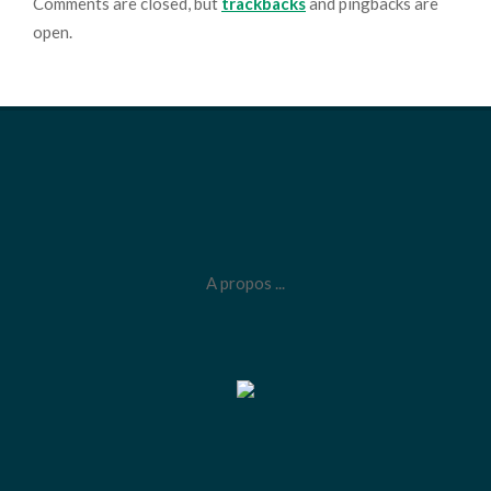
Comments are closed, but
trackbacks
and pingbacks are
open.
A propos ...