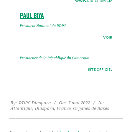
WWW.RDPCPDM.CM
PAUL BIYA
Président National du RDPC
VOIR
Présidence de la République du Cameroun
SITE OFFICIEL
2022-
By:
RDPC Diaspora
On:
7 mai 2022
In:
05-
Atlantique
,
Diaspora
,
France
,
Organes de Bases
07