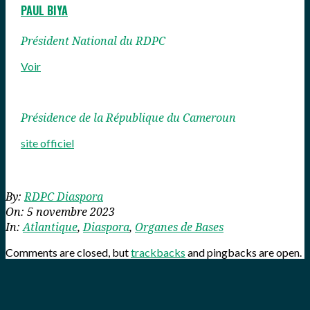
PAUL BIYA
Président National du RDPC
Voir
Présidence de la République du Cameroun
site officiel
2023-
By:
RDPC Diaspora
11-
On:
5 novembre 2023
05
In:
Atlantique
,
Diaspora
,
Organes de Bases
Comments are closed, but
trackbacks
and pingbacks are open.