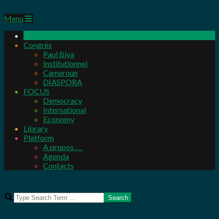
Primary
Menu
Navigation
Menu
Congrès
Paul Biya
Institutionnel
Cameroun
DIASPORA
FOCUS
Democracy
International
Economy
Library
Platform
A propos . . .
Agenda
Contacts
Search