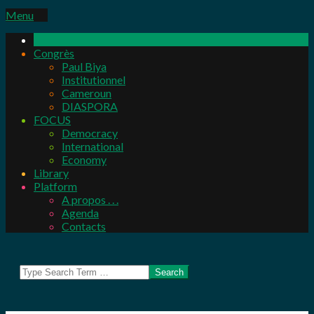
Primary
Menu
Navigation
Menu
Congrès
Paul Biya
Institutionnel
Cameroun
DIASPORA
FOCUS
Democracy
International
Economy
Library
Platform
A propos . . .
Agenda
Contacts
Search