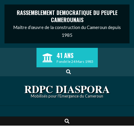
RASSEMBLEMENT DEMOCRATIQUE DU PEUPLE
CAMEROUNAIS
Maître d’œuvre de la construction du Cameroun depuis
1985
Skip
41 ANS
to
Fondé le 24 Mars 1985
content
Search
RDPC DIASPORA
Mobilisés pour l'Emergence du Cameroun
Search
Primary
Navigation