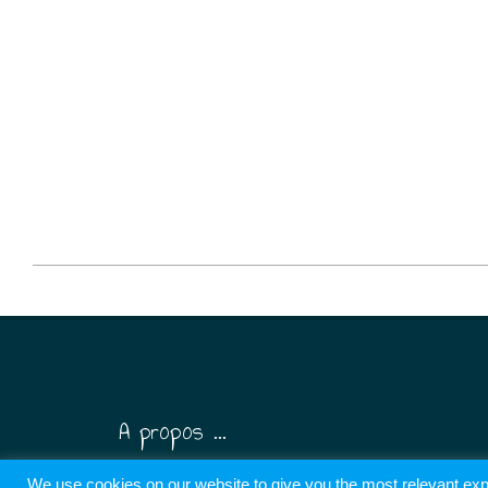
2026-
05-
21
A propos ...
We use cookies on our website to give you the most relevant exp