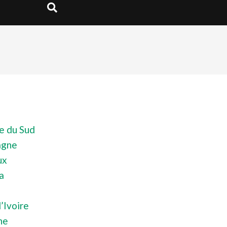
Search
e du Sud
agne
ux
a
o
’Ivoire
ne