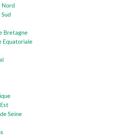
 Nord
 Sud
e Bretagne
 Equatoriale
al
ique
Est
de Seine
ns