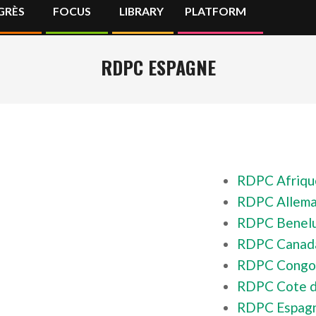
GRÈS
FOCUS
LIBRARY
PLATFORM
Primary
Navigation
Menu
RDPC ESPAGNE
RDPC Afriqu
RDPC Allem
RDPC Benel
RDPC Canad
RDPC Cong
RDPC Cote d
RDPC Espag