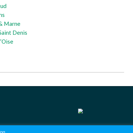
Sud
ns
& Marne
aint Denis
’Oise
ing