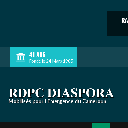
RA
Skip
41 ANS
to
Fondé le 24 Mars 1985
content
RDPC DIASPORA
Mobilisés pour l'Emergence du Cameroun