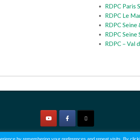
RDPC Paris 
RDPC Le Ma
RDPC Seine 
RDPC Seine S
RDPC – Val d
erience by remembering your preferences and repeat visits. By click
2026 © All rights reserved