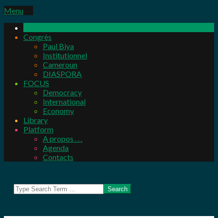
Primary
Menu
Navigation
Menu
Congrès
Paul Biya
Institutionnel
Cameroun
DIASPORA
FOCUS
Democracy
International
Economy
Library
Platform
A propos . . .
Agenda
Contacts
Search